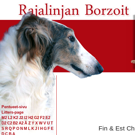
Pentueet-sivu
Litters-page
M2
L2
K2
J2
I2
H2
G2
F2
E2
D2
C2
B2
A2
Å
Z
Y
X
W
V
U
T
Fin & Est Ch
S
R
Q
P
O
N
M
L
K
J
I
H
G
F
E
D
C
B
A