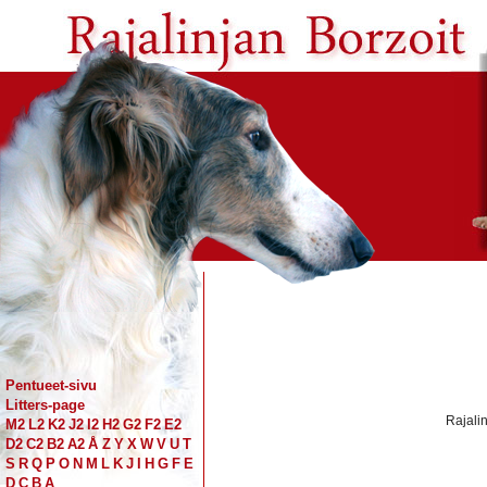
Pentueet-sivu
Litters-page
Rajali
M2
L2
K2
J2
I2
H2
G2
F2
E2
D2
C2
B2
A2
Å
Z
Y
X
W
V
U
T
S
R
Q
P
O
N
M
L
K
J
I
H
G
F
E
D
C
B
A