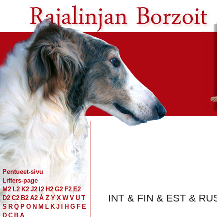
Pentueet-sivu
Litters-page
M2
L2
K2
J2
I2
H2
G2
F2
E2
INT & FIN & EST & R
D2
C2
B2
A2
Å
Z
Y
X
W
V
U
T
S
R
Q
P
O
N
M
L
K
J
I
H
G
F
E
D
C
B
A