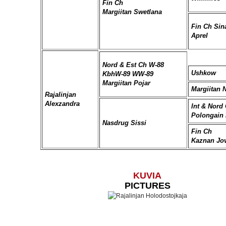
Fin Ch
Margiitan Swetlana
Fin Ch Sin
Aprel
Nord & Est Ch W-88
Ushkow
KbhW-89 WW-89
Margiitan Pojar
Margiitan N
Rajalinjan
Alexzandra
Int & Nord
Polongain 
Nasdrug Sissi
Fin Ch
Kaznan Jo
KUVIA
PICTURES