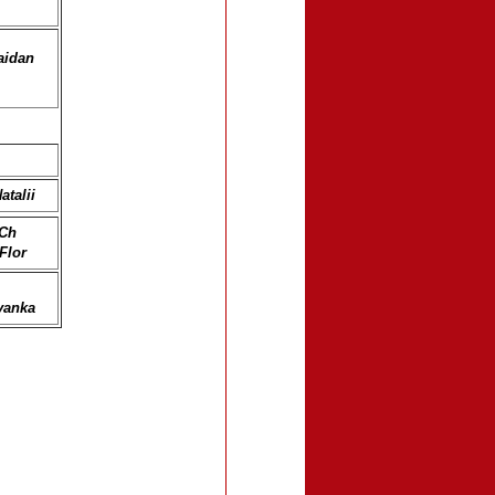
aidan
atalii
 Ch
Flor
vanka