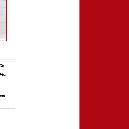
 Ch
Flor
nan