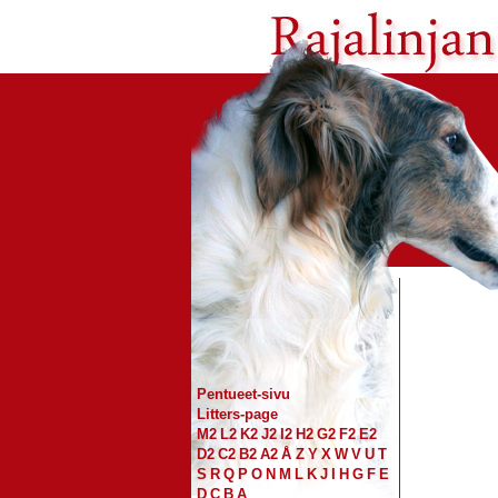
Pentueet-sivu
Litters-page
M2
L2
K2
J2
I2
H2
G2
F2
E2
D2
C2
B2
A2
Å
Z
Y
X
W
V
U
T
S
R
Q
P
O
N
M
L
K
J
I
H
G
F
E
D
C
B
A