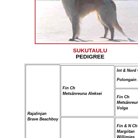
SUKUTAULU
PEDIGREE
Int & Nord
Polongain 
Fin Ch
Metsänreuna Aleksei
Fin Ch
Metsänreu
Volga
Rajalinjan
Brave Beachboy
Fin & N Ch
Margiitan
Willimies