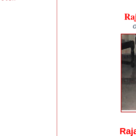
Ra
o
Raj