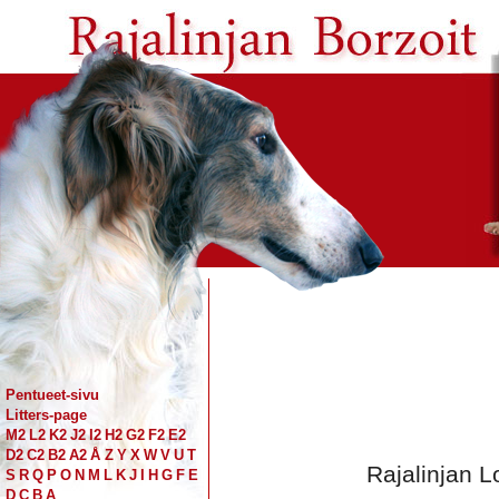
Pentueet-sivu
Litters-page
M2
L2
K2
J2
I2
H2
G2
F2
E2
D2
C2
B2
A2
Å
Z
Y
X
W
V
U
T
Rajalinjan 
S
R
Q
P
O
N
M
L
K
J
I
H
G
F
E
D
C
B
A