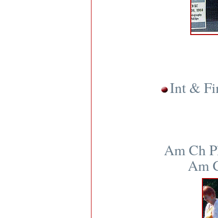
Int & F
Am Ch Ph
Am C