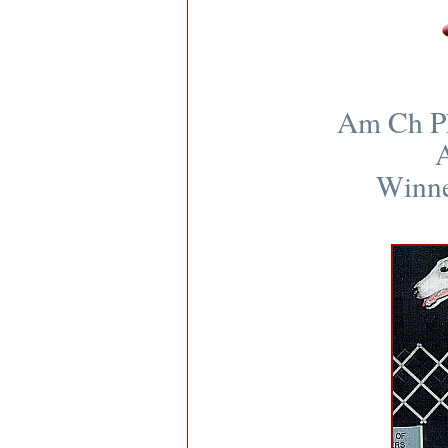
Am Ch Ph
A
Winne