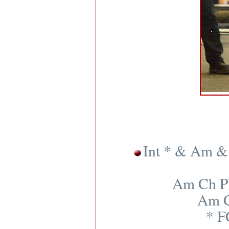
Int * & Am &
Am Ch Ph
Am C
* F