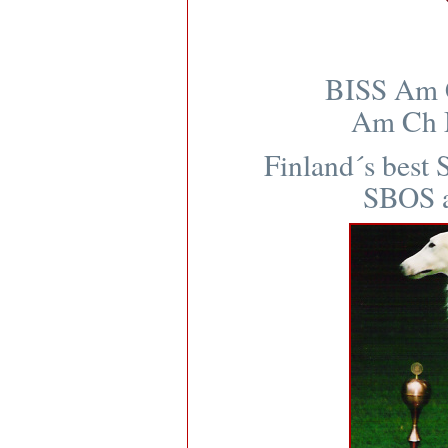
BISS Am C
Am Ch M
Finland´s best 
SBOS a