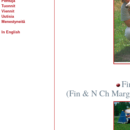
Pentuja
Tuonnit
Viennit
Uutisia
Menestyneitä
In English
Fi
(Fin & N Ch Margi